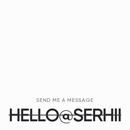
SEND ME A MESSAGE
H
E
L
L
O
@
S
E
R
H
I
I